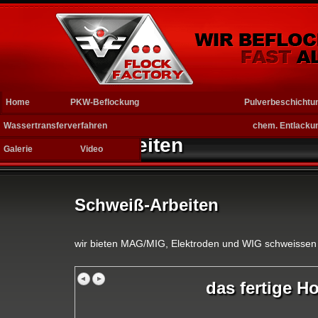
Home
PKW-Beflockung
Pulverbeschichtu
Wassertransferverfahren
chem. Entlacku
Schweiß-Arbeiten
Galerie
Video
Schweiß-Arbeiten
wir bieten MAG/MIG, Elektroden und WIG schweissen a
das fertige H